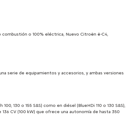
 combustión o 100% eléctrica, Nuevo Citroën ë-C4,
 una serie de equipamientos y accesorios, y ambas versiones
 100, 130 o 155 S&S) como en diésel (BlueHDi 110 o 130 S&S),
de 136 CV (100 kW) que ofrece una autonomía de hasta 350