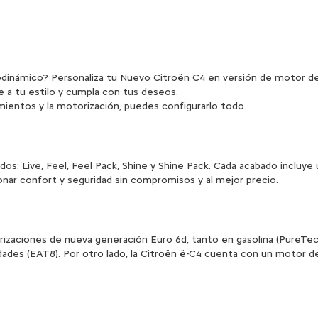
inámico? Personaliza tu Nuevo Citroën C4 en versión de motor de
te a tu estilo y cumpla con tus deseos.
mientos y la motorización, puedes configurarlo todo.
os: Live, Feel, Feel Pack, Shine y Shine Pack. Cada acabado incluye
ar confort y seguridad sin compromisos y al mejor precio.
zaciones de nueva generación Euro 6d, tanto en gasolina (PureTech
dades (EAT8). Por otro lado, la Citroën ë-C4 cuenta con un motor 