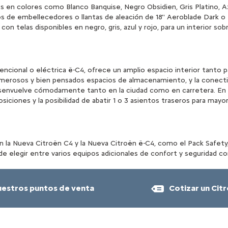
 en colores como Blanco Banquise, Negro Obsidien, Gris Platino, Az
pos de embellecedores o llantas de aleación de 18'' Aeroblade Dark 
con telas disponibles en negro, gris, azul y rojo, para un interior sob
ncional o eléctrica ë-C4, ofrece un amplio espacio interior tanto 
 numerosos y bien pensados espacios de almacenamiento, y la conec
esenvuelve cómodamente tanto en la ciudad como en carretera. En c
iciones y la posibilidad de abatir 1 o 3 asientos traseros para mayor 
 la Nueva Citroën C4 y la Nueva Citroën ë-C4, como el Pack Safety
 de elegir entre varios equipos adicionales de confort y seguridad 
estros puntos de venta
Cotizar un Cit